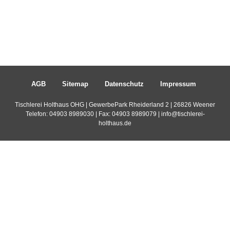
AGB
Sitemap
Datenschutz
Impressum
Tischlerei Holthaus OHG | GewerbePark Rheiderland 2 | 26826 Weener
Telefon:
04903 8989030
| Fax: 04903 8989079 |
info@tischlerei-
holthaus.de